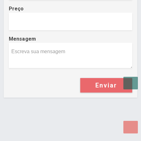
Preço
Mensagem
Enviar
Desenvolvido por Poly Design
Cubo Guia -
www.cuboguia.com.br - Desenvolvimento de Sites e
Sistemas para WEB.
© 2026 ®
Política de Cookies