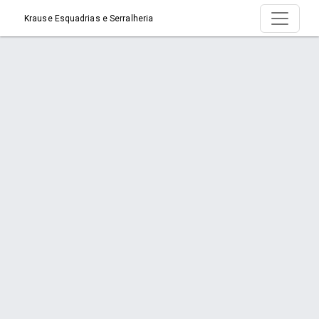
Krause Esquadrias e Serralheria
Serviço > Quebra-Sol de em Aço
Início
Serviço