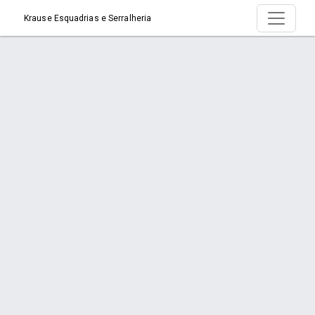
Krause Esquadrias e Serralheria
Serviço > Fabricação de Portas de
Alumínio
Início
Serviço