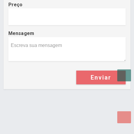
Preço
Mensagem
Enviar
Desenvolvido por Poly Design
Cubo Guia -
www.cuboguia.com.br - Desenvolvimento de Sites e
Sistemas para WEB.
© 2026 ®
Política de Cookies