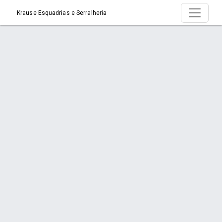
Krause Esquadrias e Serralheria
Serviço > Cercas Integrada c/ Lixeira
Início
Serviço