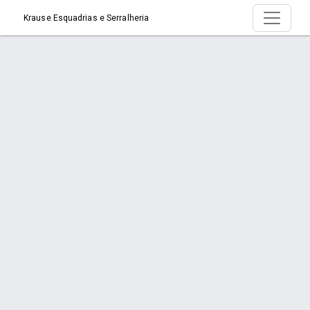
Krause Esquadrias e Serralheria
Serviço > Muxarabi de Alumínio
Início
Serviço