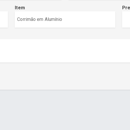
Item
Pr
a - www.cuboguia.com.br - Desenvolvimento de Sites e Sistem