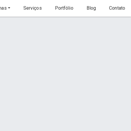
nas
Serviços
Portfólio
Blog
Contato
Início
Serviço
s
Contato