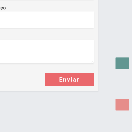
eço
Enviar
as para WEB.
© 2026 ®
Política de Cookies